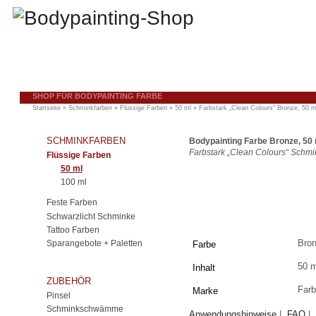
SHOP FÜR BODYPAINTING FARBE
Startseite
»
Schminkfarben
»
Flüssige Farben
»
50 ml
»
Farbstark „Clean Colours“ Bronze, 50 m
SCHMINKFARBEN
Bodypainting Farbe Bronze, 50 
Farbstark „Clean Colours“ Schmi
Flüssige Farben
50 ml
100 ml
Feste Farben
Schwarzlicht Schminke
Tattoo Farben
Bro
Sparangebote + Paletten
Farbe
50 m
Inhalt
ZUBEHÖR
Farb
Marke
Pinsel
Schminkschwämme
Anwendungshinweise
|
FAQ
|