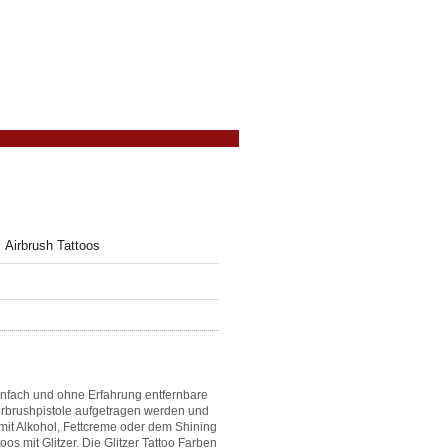
Airbrush Tattoos
infach und ohne Erfahrung entfernbare
Airbrushpistole aufgetragen werden und
 mit Alkohol, Fettcreme oder dem Shining
s mit Glitzer. Die Glitzer Tattoo Farben