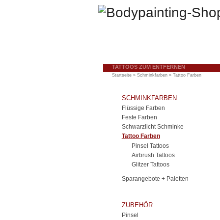
TATTOOS ZUM ENTFERNEN
Startseite
»
Schminkfarben
»
Tattoo Farben
SCHMINKFARBEN
Flüssige Farben
Feste Farben
Schwarzlicht Schminke
Tattoo Farben
Pinsel Tattoos
Airbrush Tattoos
Glitzer Tattoos
Sparangebote + Paletten
ZUBEHÖR
Pinsel