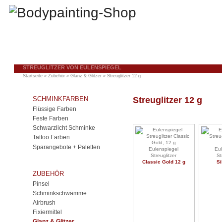
STREUGLITZER VON EULENSPIEGEL
Startseite
»
Zubehör
»
Glanz & Glitzer
»
Streuglitzer 12 g
SCHMINKFARBEN
Streuglitzer 12 g
Flüssige Farben
Feste Farben
Schwarzlicht Schminke
Tattoo Farben
Sparangebote + Paletten
Eulenspiegel
Eul
Streuglitzer
St
Classic Gold 12 g
Si
ZUBEHÖR
Pinsel
Schminkschwämme
Airbrush
Fixiermittel
Glanz & Glitzer