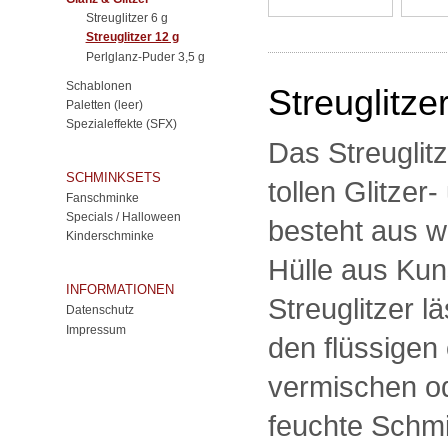
Streuglitzer 6 g
Streuglitzer 12 g
Perlglanz-Puder 3,5 g
Schablonen
Streuglitze
Paletten (leer)
Spezialeffekte (SFX)
Das Streuglitz
SCHMINKSETS
tollen Glitzer
Fanschminke
Specials / Halloween
besteht aus w
Kinderschminke
Hülle aus Kun
INFORMATIONEN
Streuglitzer l
Datenschutz
Impressum
den flüssigen
vermischen od
feuchte Schmi