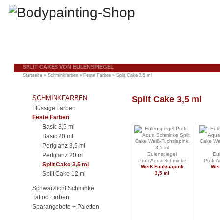
SPLIT CAKES VON EULENSPIEGEL
Startseite
»
Schminkfarben
»
Feste Farben
»
Split Cake 3,5 ml
SCHMINKFARBEN
Split Cake 3,5 ml
Flüssige Farben
Feste Farben
Basic 3,5 ml
Basic 20 ml
Perlglanz 3,5 ml
Eulenspiegel
Eul
Perlglanz 20 ml
Profi-Aqua Schminke
Profi-
Split Cake 3,5 ml
Weiß-Fuchsiapink
Wei
Split Cake 12 ml
3,5 ml
Schwarzlicht Schminke
Tattoo Farben
Sparangebote + Paletten