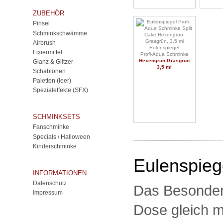
ZUBEHÖR
Pinsel
Schminkschwämme
Airbrush
Eulenspiegel
Fixiermittel
Profi-Aqua Schminke
Hexengrün-Grasgrün
Glanz & Glitzer
3,5 ml
Schablonen
Paletten (leer)
Spezialeffekte (SFX)
SCHMINKSETS
Fanschminke
Specials / Halloween
Kinderschminke
Eulenspieg
INFORMATIONEN
Datenschutz
Das Besondere
Impressum
Dose gleich m